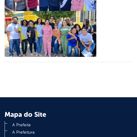
er
din
Mapa do Site
A Prefeita
A Prefeitura