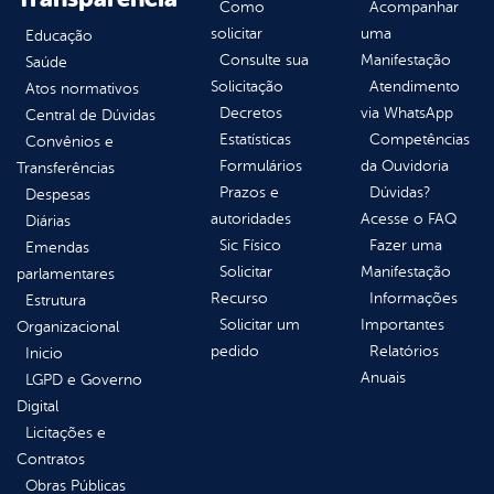
Como
Acompanhar
solicitar
uma
Educação
Consulte sua
Manifestação
Saúde
Solicitação
Atendimento
Atos normativos
Decretos
via WhatsApp
Central de Dúvidas
Estatísticas
Competências
Convênios e
Formulários
da Ouvidoria
Transferências
Prazos e
Dúvidas?
Despesas
autoridades
Acesse o FAQ
Diárias
Sic Físico
Fazer uma
Emendas
Solicitar
Manifestação
parlamentares
Recurso
Informações
Estrutura
Solicitar um
Importantes
Organizacional
pedido
Relatórios
Inicio
Anuais
LGPD e Governo
Digital
Licitações e
Contratos
Obras Públicas