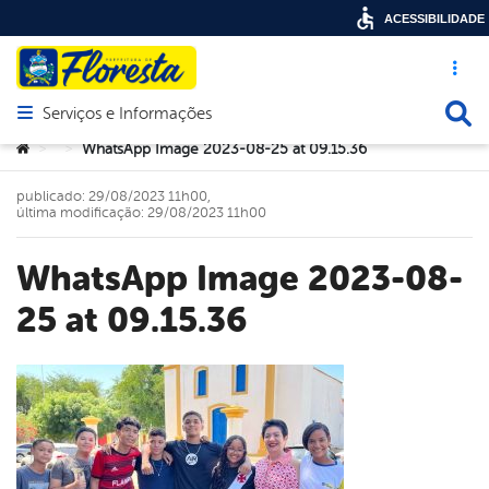
ACESSIBILIDADE
Acesso ráp
Busca
Serviços e Informações
Abrir menu principal de navegação
Você está aqui:
WhatsApp Image 2023-08-25 at 09.15.36
>
>
publicado: 29/08/2023 11h00,
última modificação: 29/08/2023 11h00
WhatsApp Image 2023-08-
25 at 09.15.36
book