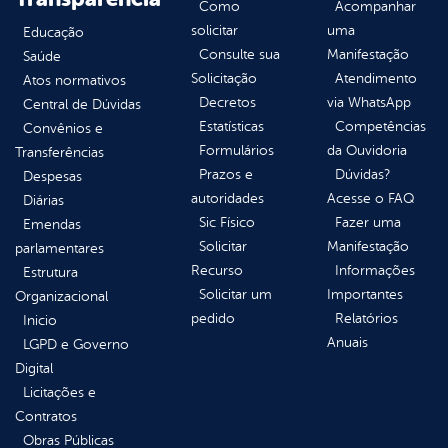
Como
Acompanhar
solicitar
uma
Educação
Consulte sua
Manifestação
Saúde
Solicitação
Atendimento
Atos normativos
Decretos
via WhatsApp
Central de Dúvidas
Estatísticas
Competências
Convênios e
Formulários
da Ouvidoria
Transferências
Prazos e
Dúvidas?
Despesas
autoridades
Acesse o FAQ
Diárias
Sic Físico
Fazer uma
Emendas
Solicitar
Manifestação
parlamentares
Recurso
Informações
Estrutura
Solicitar um
Importantes
Organizacional
pedido
Relatórios
Inicio
Anuais
LGPD e Governo
Digital
Licitações e
Contratos
Obras Públicas