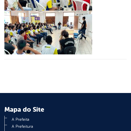
er
din
Mapa do Site
A Prefeita
A Prefeitura