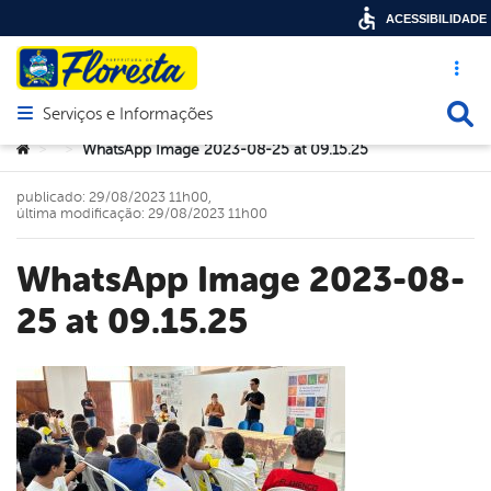
ACESSIBILIDADE
Acesso ráp
Busca
Serviços e Informações
Abrir menu principal de navegação
Você está aqui:
WhatsApp Image 2023-08-25 at 09.15.25
>
>
publicado: 29/08/2023 11h00,
última modificação: 29/08/2023 11h00
WhatsApp Image 2023-08-
25 at 09.15.25
book