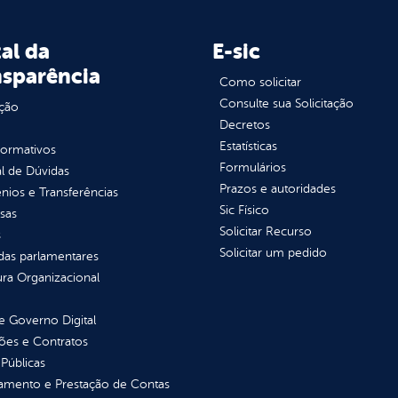
al da
E-sic
nsparência
Como solicitar
Consulte sua Solicitação
ção
Decretos
Estatísticas
normativos
Formulários
l de Dúvidas
Prazos e autoridades
ios e Transferências
Sic Físico
sas
Solicitar Recurso
s
Solicitar um pedido
as parlamentares
ura Organizacional
 Governo Digital
ções e Contratos
Públicas
jamento e Prestação de Contas