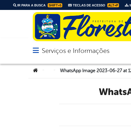
IR PARA A BUSCA
SHIFT+5
TECLAS DE ACESSO
ALT+P
M
Serviços e Informações
Abrir menu principal de navegação
Você está aqui:
>
>
WhatsApp Image 2023-06-27 at 12
Whats