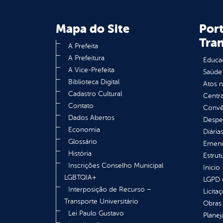
Mapa do Site
Port
Tra
A Prefeita
A Prefeitura
Educa
A Vice-Prefeita
Saúde
Biblioteca Digital
Atos 
Cadastro Cultural
Centra
Contato
Convên
Dados Abertos
Despe
Economia
Diária
Glossário
Emend
História
Estrut
Inscrições Conselho Municipal
Inicio
LGBTQIA+
LGPD e
Interposição de Recurso –
Licita
Transporte Universitário
Obras 
Lei Paulo Gustavo
Plane