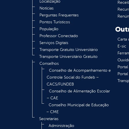
Localização
Receit
Notícias
Recur
Perguntas Frequentes
Renúnc
Pontos Turísticos
Out
População
Professor Conectado
Carta 
Serviços Digitais
E-sic
Transporte Gratuito Universitário
Ferram
Transporte Universitário Gratuito
Ouvid
Conselhos
Portal
Conselho de Acompanhamento e
Portal
Controle Social do Fundeb –
Transp
CACS/FUNDEB
Conselho de Alimentação Escolar
– CAE
Conselho Municipal de Educação
– CME
Secretarias
Administração