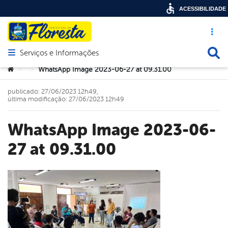
ACESSIBILIDADE
Acesso ráp
Busca
Serviços e Informações
Abrir menu principal de navegação
Você está aqui:
WhatsApp Image 2023-06-27 at 09.31.00
>
>
publicado: 27/06/2023 12h49,
última modificação: 27/06/2023 12h49
WhatsApp Image 2023-06-
27 at 09.31.00
book