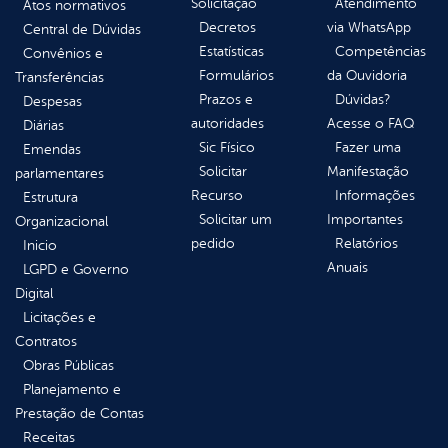
Solicitação
Atendimento
Atos normativos
Decretos
via WhatsApp
Central de Dúvidas
Estatísticas
Competências
Convênios e
Formulários
da Ouvidoria
Transferências
Prazos e
Dúvidas?
Despesas
autoridades
Acesse o FAQ
Diárias
Sic Físico
Fazer uma
Emendas
Solicitar
Manifestação
parlamentares
Recurso
Informações
Estrutura
Solicitar um
Importantes
Organizacional
pedido
Relatórios
Inicio
Anuais
LGPD e Governo
Digital
Licitações e
Contratos
Obras Públicas
Planejamento e
Prestação de Contas
Receitas