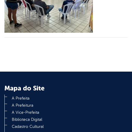
er
din
Mapa do Site
A Prefeita
A Prefeitura
A Vice-Prefeita
Biblioteca Digital
Cadastro Cultural