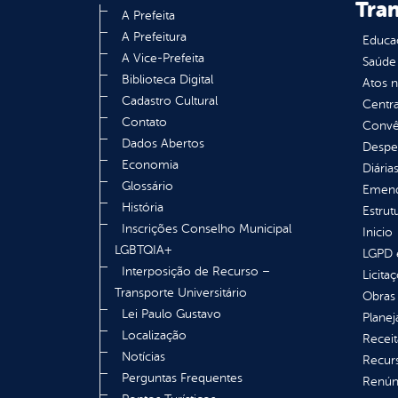
Tra
A Prefeita
A Prefeitura
Educa
A Vice-Prefeita
Saúde
Biblioteca Digital
Atos 
Cadastro Cultural
Centra
Contato
Convên
Dados Abertos
Despe
Economia
Diária
Glossário
Emend
História
Estrut
Inscrições Conselho Municipal
Inicio
LGBTQIA+
LGPD e
Interposição de Recurso –
Licita
Transporte Universitário
Obras 
Lei Paulo Gustavo
Plane
Localização
Receit
Notícias
Recur
Perguntas Frequentes
Renúnc