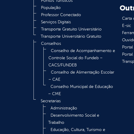
Pontos Turísticos
Out
População
Professor Conectado
Carta 
Serviços Digitais
E-sic
Transporte Gratuito Universitário
Ferram
Transporte Universitário Gratuito
Ouvid
Conselhos
Portal
Conselho de Acompanhamento e
Portal
Controle Social do Fundeb –
Transp
CACS/FUNDEB
Conselho de Alimentação Escolar
– CAE
Conselho Municipal de Educação
– CME
Secretarias
Administração
Desenvolvimento Social e
Trabalho
Educação, Cultura, Turismo e