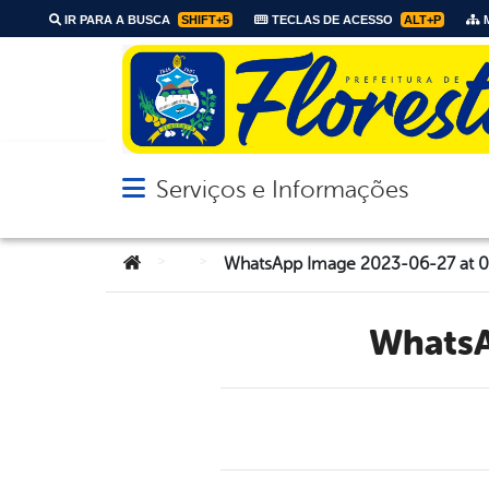
IR PARA A BUSCA
SHIFT+5
TECLAS DE ACESSO
ALT+P
M
Serviços e Informações
Abrir menu principal de navegação
Você está aqui:
>
>
WhatsApp Image 2023-06-27 at 09
Whats