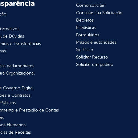
nsparência
Como solicitar
Consulte sua Solicitação
ção
Decretos
Estatísticas
normativos
Formulários
l de Dúvidas
Prazos e autoridades
ios e Transferências
Sic Físico
sas
Solicitar Recurso
s
Solicitar um pedido
as parlamentares
ura Organizacional
 Governo Digital
ções e Contratos
Públicas
jamento e Prestação de Contas
as
sos Humanos
ias de Receitas