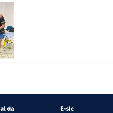
al da
E-sic