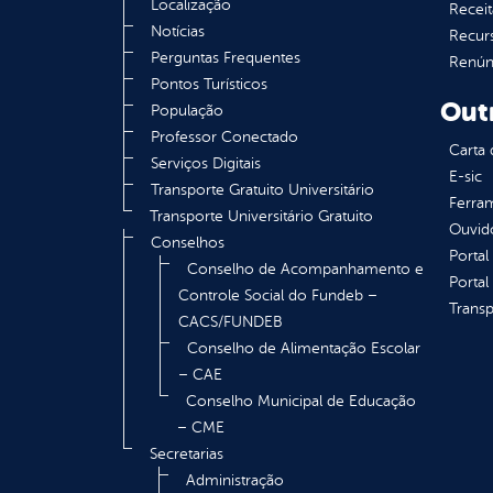
Localização
Receit
Notícias
Recur
Perguntas Frequentes
Renúnc
Pontos Turísticos
Out
População
Professor Conectado
Carta 
Serviços Digitais
E-sic
Transporte Gratuito Universitário
Ferram
Transporte Universitário Gratuito
Ouvid
Conselhos
Portal
Conselho de Acompanhamento e
Portal
Controle Social do Fundeb –
Transp
CACS/FUNDEB
Conselho de Alimentação Escolar
– CAE
Conselho Municipal de Educação
– CME
Secretarias
Administração