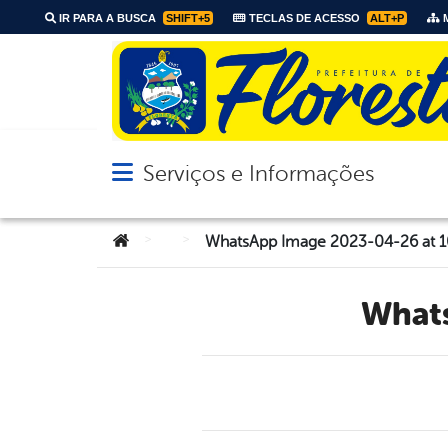
IR PARA A BUSCA
SHIFT+5
TECLAS DE ACESSO
ALT+P
M
Serviços e Informações
Abrir menu principal de navegação
Você está aqui:
>
>
WhatsApp Image 2023-04-26 at 1
Wha