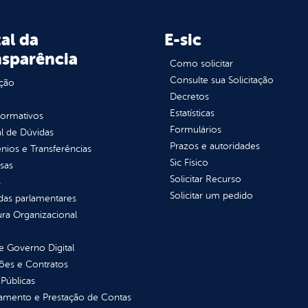
al da
E-sic
nsparência
Como solicitar
Consulte sua Solicitação
ção
Decretos
Estatísticas
normativos
Formulários
l de Dúvidas
Prazos e autoridades
ios e Transferências
Sic Físico
sas
Solicitar Recurso
s
Solicitar um pedido
as parlamentares
ura Organizacional
 Governo Digital
ções e Contratos
Públicas
jamento e Prestação de Contas