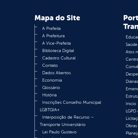
Mapa do Site
Port
Tra
A Prefeita
A Prefeitura
Educa
A Vice-Prefeita
Saúde
Biblioteca Digital
Atos 
Cadastro Cultural
Centra
Contato
Convên
Dados Abertos
Despe
Economia
Diária
Glossário
Emend
História
Estrut
Inscrições Conselho Municipal
Inicio
LGBTQIA+
LGPD e
Interposição de Recurso –
Licita
Transporte Universitário
Obras 
Lei Paulo Gustavo
Plane