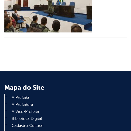
er
din
Mapa do Site
A Prefeita
A Prefeitura
A Vice-Prefeita
Biblioteca Digital
Cadastro Cultural