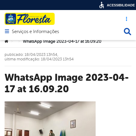
ACESSIBILIDADE
Acesso ráp
Busca
Serviços e Informações
Abrir menu principal de navegação
Você está aqui:
WhatsApp Image 2023-04-17 at 16.09.20
>
>
publicado: 18/04/2023 13h54,
última modificação: 18/04/2023 13h54
WhatsApp Image 2023-04-
17 at 16.09.20
book