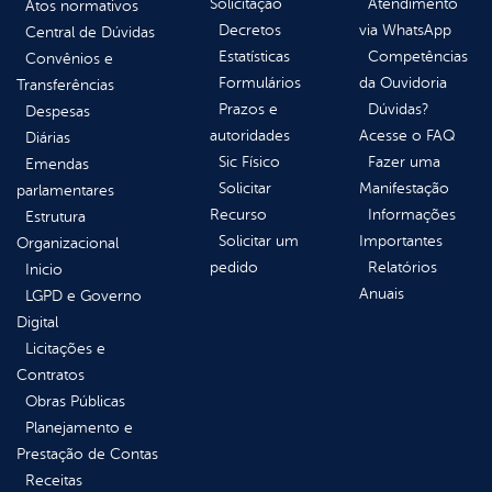
Solicitação
Atendimento
Atos normativos
Decretos
via WhatsApp
Central de Dúvidas
Estatísticas
Competências
Convênios e
Formulários
da Ouvidoria
Transferências
Prazos e
Dúvidas?
Despesas
autoridades
Acesse o FAQ
Diárias
Sic Físico
Fazer uma
Emendas
Solicitar
Manifestação
parlamentares
Recurso
Informações
Estrutura
Solicitar um
Importantes
Organizacional
pedido
Relatórios
Inicio
Anuais
LGPD e Governo
Digital
Licitações e
Contratos
Obras Públicas
Planejamento e
Prestação de Contas
Receitas