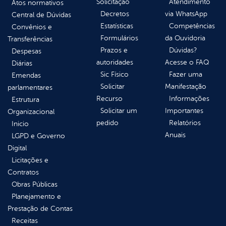
Solicitação
Atendimento
Atos normativos
Decretos
via WhatsApp
Central de Dúvidas
Estatísticas
Competências
Convênios e
Formulários
da Ouvidoria
Transferências
Prazos e
Dúvidas?
Despesas
autoridades
Acesse o FAQ
Diárias
Sic Físico
Fazer uma
Emendas
Solicitar
Manifestação
parlamentares
Recurso
Informações
Estrutura
Solicitar um
Importantes
Organizacional
pedido
Relatórios
Inicio
Anuais
LGPD e Governo
Digital
Licitações e
Contratos
Obras Públicas
Planejamento e
Prestação de Contas
Receitas