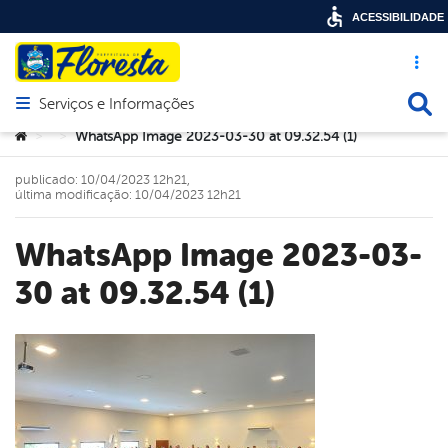
ACESSIBILIDADE
Acesso ráp
Busca
Serviços e Informações
Abrir menu principal de navegação
Você está aqui:
WhatsApp Image 2023-03-30 at 09.32.54 (1)
>
>
publicado: 10/04/2023 12h21,
última modificação: 10/04/2023 12h21
WhatsApp Image 2023-03-
30 at 09.32.54 (1)
book