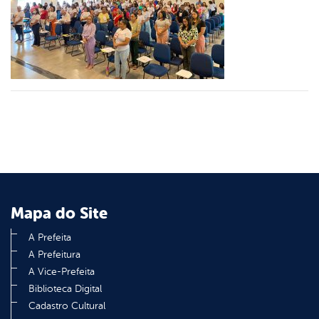
er
din
Mapa do Site
A Prefeita
A Prefeitura
A Vice-Prefeita
Biblioteca Digital
Cadastro Cultural