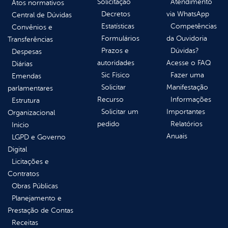
Solicitação
Atendimento
Atos normativos
Decretos
via WhatsApp
Central de Dúvidas
Estatísticas
Competências
Convênios e
Formulários
da Ouvidoria
Transferências
Prazos e
Dúvidas?
Despesas
autoridades
Acesse o FAQ
Diárias
Sic Físico
Fazer uma
Emendas
Solicitar
Manifestação
parlamentares
Recurso
Informações
Estrutura
Solicitar um
Importantes
Organizacional
pedido
Relatórios
Inicio
Anuais
LGPD e Governo
Digital
Licitações e
Contratos
Obras Públicas
Planejamento e
Prestação de Contas
Receitas