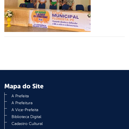
er
din
Mapa do Site
A Prefeita
A Prefeitura
A Vice-Prefeita
Biblioteca Digital
Cadastro Cultural