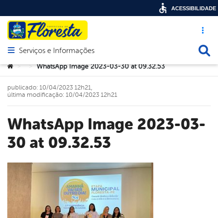
ACESSIBILIDADE
Acesso ráp
Busca
Serviços e Informações
Abrir menu principal de navegação
Você está aqui:
WhatsApp Image 2023-03-30 at 09.32.53
>
>
publicado: 10/04/2023 12h21,
última modificação: 10/04/2023 12h21
WhatsApp Image 2023-03-
30 at 09.32.53
book