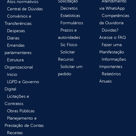
Solicitação
Atendimento
Atos normativos
Decretos
via WhatsApp
Central de Dúvidas
Estatísticas
Competências
Convênios e
Formulários
da Ouvidoria
Transferências
Prazos e
Dúvidas?
Despesas
autoridades
Acesse o FAQ
Diárias
Sic Físico
Fazer uma
Emendas
Solicitar
Manifestação
parlamentares
Recurso
Informações
Estrutura
Solicitar um
Importantes
Organizacional
pedido
Relatórios
Inicio
Anuais
LGPD e Governo
Digital
Licitações e
Contratos
Obras Públicas
Planejamento e
Prestação de Contas
Receitas