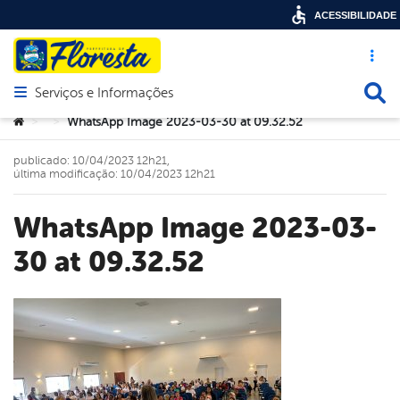
ACESSIBILIDADE
Acesso ráp
Busca
Serviços e Informações
Abrir menu principal de navegação
Você está aqui:
WhatsApp Image 2023-03-30 at 09.32.52
>
>
publicado: 10/04/2023 12h21,
última modificação: 10/04/2023 12h21
WhatsApp Image 2023-03-
30 at 09.32.52
book