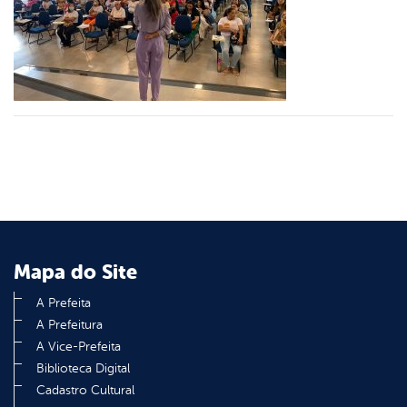
er
din
Mapa do Site
A Prefeita
A Prefeitura
A Vice-Prefeita
Biblioteca Digital
Cadastro Cultural