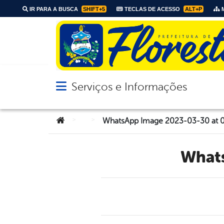
IR PARA A BUSCA
SHIFT+5
TECLAS DE ACESSO
ALT+P
M
Serviços e Informações
Abrir menu principal de navegação
Você está aqui:
>
>
WhatsApp Image 2023-03-30 at 0
Wha