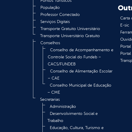
Pontos Turísticos
Out
População
Professor Conectado
Carta 
Serviços Digitais
E-sic
Transporte Gratuito Universitário
Ferram
Transporte Universitário Gratuito
Ouvid
Conselhos
Portal
Conselho de Acompanhamento e
Portal
Controle Social do Fundeb –
Transp
CACS/FUNDEB
Conselho de Alimentação Escolar
– CAE
Conselho Municipal de Educação
– CME
Secretarias
Administração
Desenvolvimento Social e
Trabalho
Educação, Cultura, Turismo e