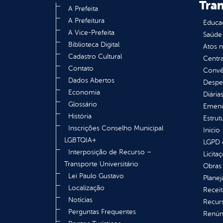
Tra
A Prefeita
A Prefeitura
Educa
A Vice-Prefeita
Saúde
Biblioteca Digital
Atos 
Cadastro Cultural
Centra
Contato
Convên
Dados Abertos
Despe
Economia
Diária
Glossário
Emend
História
Estrut
Inscrições Conselho Municipal
Inicio
LGBTQIA+
LGPD e
Interposição de Recurso –
Licita
Transporte Universitário
Obras 
Lei Paulo Gustavo
Plane
Localização
Receit
Notícias
Recur
Perguntas Frequentes
Renúnc