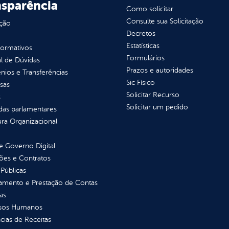
nsparência
Como solicitar
Consulte sua Solicitação
ção
Decretos
Estatísticas
normativos
Formulários
l de Dúvidas
Prazos e autoridades
ios e Transferências
Sic Físico
sas
Solicitar Recurso
s
Solicitar um pedido
as parlamentares
ura Organizacional
 Governo Digital
ções e Contratos
Públicas
jamento e Prestação de Contas
as
sos Humanos
ias de Receitas