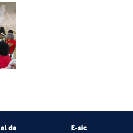
al da
E-sic