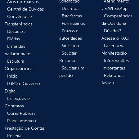
Solicitação
Atendimento
Atos normativos
Decretos
via WhatsApp
Central de Dúvidas
Estatísticas
Competências
Convênios e
Formulários
da Ouvidoria
Transferências
Prazos e
Dúvidas?
Despesas
autoridades
Acesse o FAQ
Diárias
Sic Físico
Fazer uma
Emendas
Solicitar
Manifestação
parlamentares
Recurso
Informações
Estrutura
Solicitar um
Importantes
Organizacional
pedido
Relatórios
Inicio
Anuais
LGPD e Governo
Digital
Licitações e
Contratos
Obras Públicas
Planejamento e
Prestação de Contas
Receitas