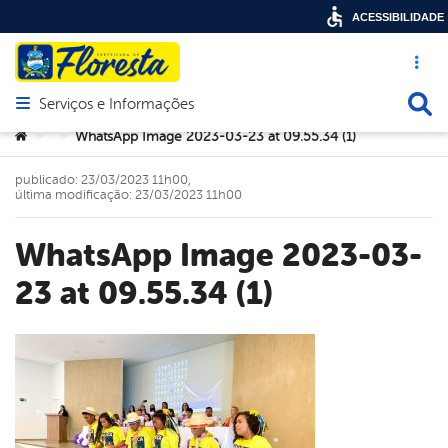
ACESSIBILIDADE
Acesso ráp
Busca
Serviços e Informações
Abrir menu principal de navegação
Você está aqui:
WhatsApp Image 2023-03-23 at 09.55.34 (1)
>
>
publicado: 23/03/2023 11h00,
última modificação: 23/03/2023 11h00
WhatsApp Image 2023-03-
23 at 09.55.34 (1)
book