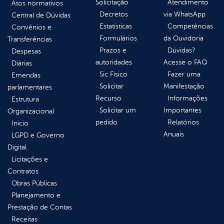
Solicitação
Atendimento
Atos normativos
Decretos
via WhatsApp
Central de Dúvidas
Estatísticas
Competências
Convênios e
Formulários
da Ouvidoria
Transferências
Prazos e
Dúvidas?
Despesas
autoridades
Acesse o FAQ
Diárias
Sic Físico
Fazer uma
Emendas
Solicitar
Manifestação
parlamentares
Recurso
Informações
Estrutura
Solicitar um
Importantes
Organizacional
pedido
Relatórios
Inicio
Anuais
LGPD e Governo
Digital
Licitações e
Contratos
Obras Públicas
Planejamento e
Prestação de Contas
Receitas