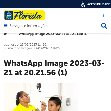
ACESSIBILIDADE
Acesso ráp
Busca
Serviços e Informações
Abrir menu principal de navegação
Você está aqui:
WhatsApp Image 2023-03-21 at 20.21.56 (1)
>
>
publicado: 23/03/2023 11h26,
última modificação: 23/03/2023 11h26
WhatsApp Image 2023-03-
21 at 20.21.56 (1)
book