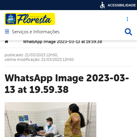
ACESSIBILIDADE
Acesso ráp
Busca
Serviços e Informações
Abrir menu principal de navegação
Você está aqui:
WhatsApp Image 2023-03-13 at 19.59.38
>
>
publicado: 21/03/2023 12h50,
última modificação: 21/03/2023 12h50
WhatsApp Image 2023-03-
13 at 19.59.38
book