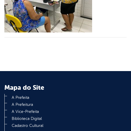
er
din
Mapa do Site
A Prefeita
A Prefeitura
A Vice-Prefeita
Biblioteca Digital
Cadastro Cultural