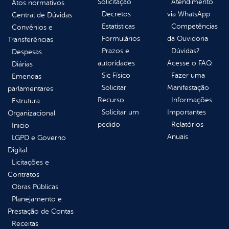
Solicitação
Atendimento
Atos normativos
Decretos
via WhatsApp
Central de Dúvidas
Estatísticas
Competências
Convênios e
Formulários
da Ouvidoria
Transferências
Prazos e
Dúvidas?
Despesas
autoridades
Acesse o FAQ
Diárias
Sic Físico
Fazer uma
Emendas
Solicitar
Manifestação
parlamentares
Recurso
Informações
Estrutura
Solicitar um
Importantes
Organizacional
pedido
Relatórios
Inicio
Anuais
LGPD e Governo
Digital
Licitações e
Contratos
Obras Públicas
Planejamento e
Prestação de Contas
Receitas