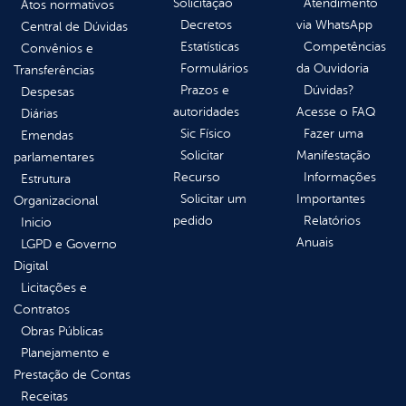
Solicitação
Atendimento
Atos normativos
Decretos
via WhatsApp
Central de Dúvidas
Estatísticas
Competências
Convênios e
Formulários
da Ouvidoria
Transferências
Prazos e
Dúvidas?
Despesas
autoridades
Acesse o FAQ
Diárias
Sic Físico
Fazer uma
Emendas
Solicitar
Manifestação
parlamentares
Recurso
Informações
Estrutura
Solicitar um
Importantes
Organizacional
pedido
Relatórios
Inicio
Anuais
LGPD e Governo
Digital
Licitações e
Contratos
Obras Públicas
Planejamento e
Prestação de Contas
Receitas