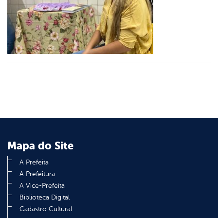
er
din
Mapa do Site
A Prefeita
A Prefeitura
A Vice-Prefeita
Biblioteca Digital
Cadastro Cultural