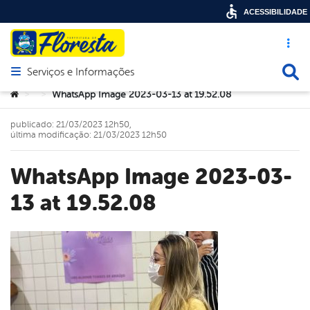
ACESSIBILIDADE
Acesso ráp
Busca
Serviços e Informações
Abrir menu principal de navegação
Você está aqui:
WhatsApp Image 2023-03-13 at 19.52.08
>
>
publicado: 21/03/2023 12h50,
última modificação: 21/03/2023 12h50
WhatsApp Image 2023-03-
13 at 19.52.08
book