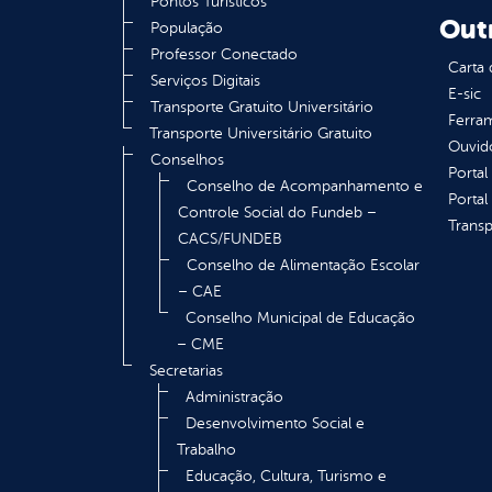
Pontos Turísticos
Out
População
Professor Conectado
Carta 
Serviços Digitais
E-sic
Transporte Gratuito Universitário
Ferram
Transporte Universitário Gratuito
Ouvid
Conselhos
Portal
Conselho de Acompanhamento e
Portal
Controle Social do Fundeb –
Transp
CACS/FUNDEB
Conselho de Alimentação Escolar
– CAE
Conselho Municipal de Educação
– CME
Secretarias
Administração
Desenvolvimento Social e
Trabalho
Educação, Cultura, Turismo e