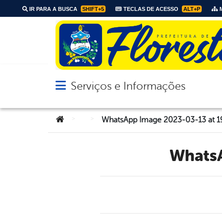
IR PARA A BUSCA
SHIFT+5
TECLAS DE ACESSO
ALT+P
M
Serviços e Informações
Abrir menu principal de navegação
Você está aqui:
>
>
WhatsApp Image 2023-03-13 at 19.
What