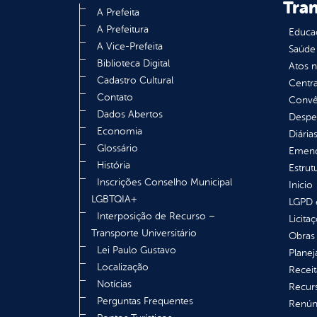
Tra
A Prefeita
A Prefeitura
Educa
A Vice-Prefeita
Saúde
Biblioteca Digital
Atos 
Cadastro Cultural
Centra
Contato
Convên
Dados Abertos
Despe
Economia
Diária
Glossário
Emend
História
Estrut
Inscrições Conselho Municipal
Inicio
LGBTQIA+
LGPD e
Interposição de Recurso –
Licita
Transporte Universitário
Obras 
Lei Paulo Gustavo
Plane
Localização
Receit
Notícias
Recur
Perguntas Frequentes
Renúnc