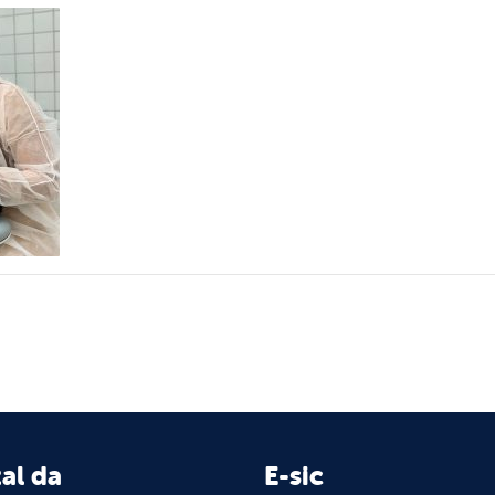
al da
E-sic