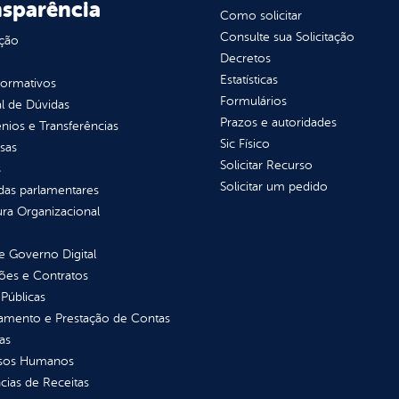
nsparência
Como solicitar
Consulte sua Solicitação
ção
Decretos
Estatísticas
normativos
Formulários
l de Dúvidas
Prazos e autoridades
ios e Transferências
Sic Físico
sas
Solicitar Recurso
s
Solicitar um pedido
as parlamentares
ura Organizacional
 Governo Digital
ções e Contratos
Públicas
jamento e Prestação de Contas
as
sos Humanos
ias de Receitas