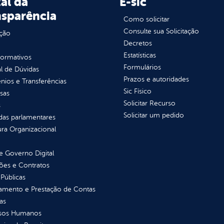
al da
E-sic
nsparência
Como solicitar
Consulte sua Solicitação
ção
Decretos
Estatísticas
normativos
Formulários
l de Dúvidas
Prazos e autoridades
ios e Transferências
Sic Físico
sas
Solicitar Recurso
s
Solicitar um pedido
as parlamentares
ura Organizacional
 Governo Digital
ções e Contratos
Públicas
jamento e Prestação de Contas
as
sos Humanos