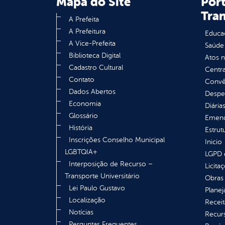
Mapa do Site
Port
Tra
A Prefeita
A Prefeitura
Educa
A Vice-Prefeita
Saúde
Biblioteca Digital
Atos 
Cadastro Cultural
Centra
Contato
Convên
Dados Abertos
Despe
Economia
Diária
Glossário
Emend
História
Estrut
Inscrições Conselho Municipal
Inicio
LGBTQIA+
LGPD e
Interposição de Recurso –
Licita
Transporte Universitário
Obras 
Lei Paulo Gustavo
Plane
Localização
Receit
Notícias
Recur
Perguntas Frequentes