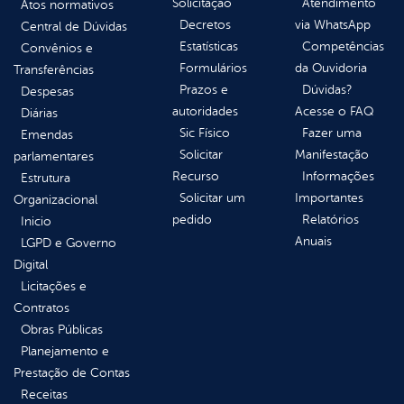
Solicitação
Atendimento
Atos normativos
Decretos
via WhatsApp
Central de Dúvidas
Estatísticas
Competências
Convênios e
Formulários
da Ouvidoria
Transferências
Prazos e
Dúvidas?
Despesas
autoridades
Acesse o FAQ
Diárias
Sic Físico
Fazer uma
Emendas
Solicitar
Manifestação
parlamentares
Recurso
Informações
Estrutura
Solicitar um
Importantes
Organizacional
pedido
Relatórios
Inicio
Anuais
LGPD e Governo
Digital
Licitações e
Contratos
Obras Públicas
Planejamento e
Prestação de Contas
Receitas