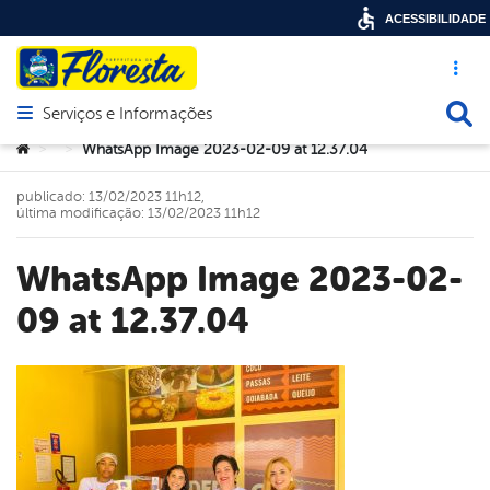
ACESSIBILIDADE
Acesso ráp
Busca
Serviços e Informações
Abrir menu principal de navegação
Você está aqui:
WhatsApp Image 2023-02-09 at 12.37.04
>
>
publicado: 13/02/2023 11h12,
última modificação: 13/02/2023 11h12
WhatsApp Image 2023-02-
09 at 12.37.04
book