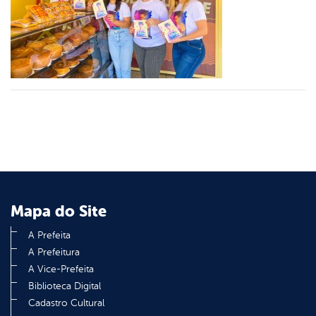
er
din
Mapa do Site
A Prefeita
A Prefeitura
A Vice-Prefeita
Biblioteca Digital
Cadastro Cultural