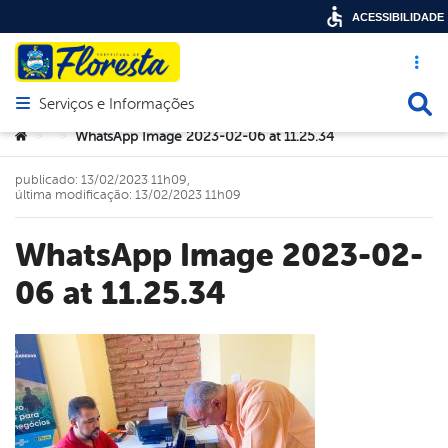
ACESSIBILIDADE
Acesso ráp
Busca
Serviços e Informações
Abrir menu principal de navegação
Você está aqui:
WhatsApp Image 2023-02-06 at 11.25.34
>
>
publicado: 13/02/2023 11h09,
última modificação: 13/02/2023 11h09
WhatsApp Image 2023-02-
06 at 11.25.34
book