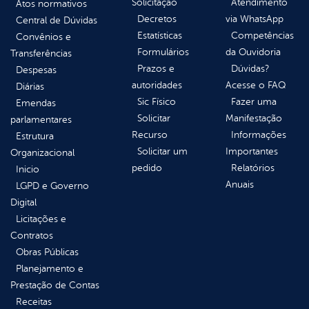
Solicitação
Atendimento
Atos normativos
Decretos
via WhatsApp
Central de Dúvidas
Estatísticas
Competências
Convênios e
Formulários
da Ouvidoria
Transferências
Prazos e
Dúvidas?
Despesas
autoridades
Acesse o FAQ
Diárias
Sic Físico
Fazer uma
Emendas
Solicitar
Manifestação
parlamentares
Recurso
Informações
Estrutura
Solicitar um
Importantes
Organizacional
pedido
Relatórios
Inicio
Anuais
LGPD e Governo
Digital
Licitações e
Contratos
Obras Públicas
Planejamento e
Prestação de Contas
Receitas