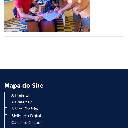
er
din
Mapa do Site
A Prefeita
A Prefeitura
A Vice-Prefeita
Biblioteca Digital
Cadastro Cultural