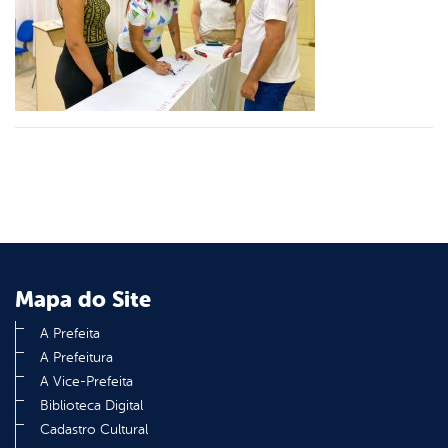
er
din
Mapa do Site
A Prefeita
A Prefeitura
A Vice-Prefeita
Biblioteca Digital
Cadastro Cultural