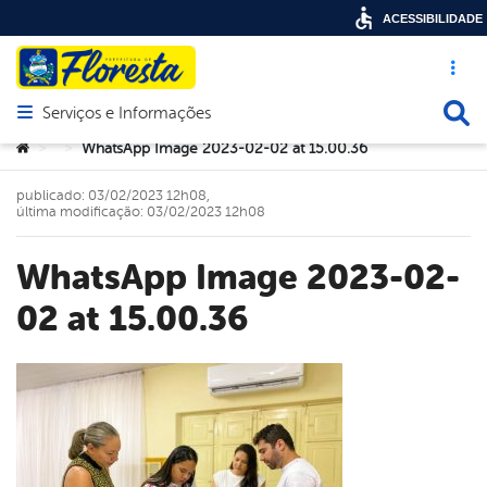
ACESSIBILIDADE
Acesso ráp
Busca
Serviços e Informações
Abrir menu principal de navegação
Você está aqui:
WhatsApp Image 2023-02-02 at 15.00.36
>
>
publicado: 03/02/2023 12h08,
última modificação: 03/02/2023 12h08
WhatsApp Image 2023-02-
02 at 15.00.36
book