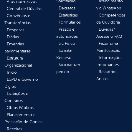
Solicitação
Atendimento
Atos normativos
Decretos
via WhatsApp
Central de Dúvidas
Estatísticas
Competências
Convênios e
Formulários
da Ouvidoria
Transferências
Prazos e
Dúvidas?
Despesas
autoridades
Acesse o FAQ
Diárias
Sic Físico
Fazer uma
Emendas
Solicitar
Manifestação
parlamentares
Recurso
Informações
Estrutura
Solicitar um
Importantes
Organizacional
pedido
Relatórios
Inicio
Anuais
LGPD e Governo
Digital
Licitações e
Contratos
Obras Públicas
Planejamento e
Prestação de Contas
Receitas