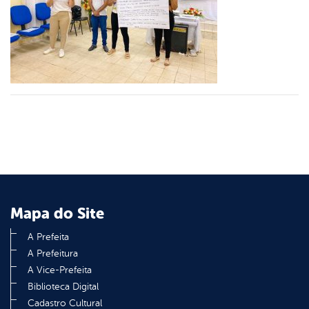
er
din
Mapa do Site
A Prefeita
A Prefeitura
A Vice-Prefeita
Biblioteca Digital
Cadastro Cultural