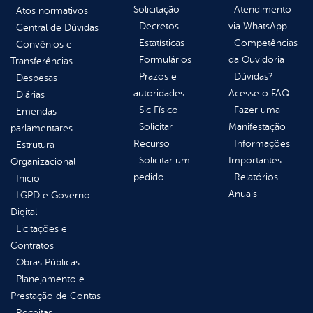
Solicitação
Atendimento
Atos normativos
Decretos
via WhatsApp
Central de Dúvidas
Estatísticas
Competências
Convênios e
Formulários
da Ouvidoria
Transferências
Prazos e
Dúvidas?
Despesas
autoridades
Acesse o FAQ
Diárias
Sic Físico
Fazer uma
Emendas
Solicitar
Manifestação
parlamentares
Recurso
Informações
Estrutura
Solicitar um
Importantes
Organizacional
pedido
Relatórios
Inicio
Anuais
LGPD e Governo
Digital
Licitações e
Contratos
Obras Públicas
Planejamento e
Prestação de Contas
Receitas