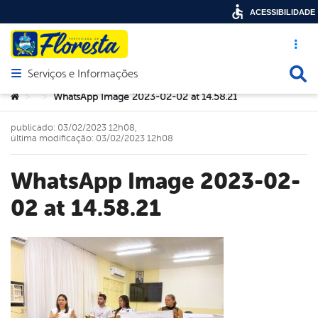
ACESSIBILIDADE
Acesso ráp
Busca
Serviços e Informações
Abrir menu principal de navegação
Você está aqui:
WhatsApp Image 2023-02-02 at 14.58.21
>
>
publicado: 03/02/2023 12h08,
última modificação: 03/02/2023 12h08
WhatsApp Image 2023-02-
02 at 14.58.21
book