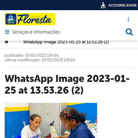
ACESSIBILIDADE
Acesso ráp
Busca
Serviços e Informações
Abrir menu principal de navegação
Você está aqui:
WhatsApp Image 2023-01-25 at 13.53.26 (2)
>
>
publicado: 03/02/2023 13h04,
última modificação: 03/02/2023 13h04
WhatsApp Image 2023-01-
25 at 13.53.26 (2)
book