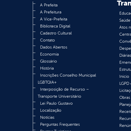
Tra
A Prefeita
A Prefeitura
Educa
A Vice-Prefeita
Saúde
Biblioteca Digital
Atos 
Cadastro Cultural
Centra
Contato
Convên
Dados Abertos
Despe
Economia
Diária
Glossário
Emend
História
Estrut
Inscrições Conselho Municipal
Inicio
LGBTQIA+
LGPD e
Interposição de Recurso –
Licita
Transporte Universitário
Obras 
Lei Paulo Gustavo
Plane
Localização
Receit
Notícias
Recur
Perguntas Frequentes
Renúnc