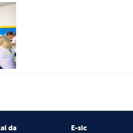
al da
E-sic