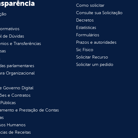
nsparência
Como solicitar
Consulte sua Solicitação
ção
Decretos
Estatísticas
normativos
Formulários
l de Dúvidas
Prazos e autoridades
ios e Transferências
Sic Físico
sas
Solicitar Recurso
s
Solicitar um pedido
as parlamentares
ura Organizacional
 Governo Digital
ções e Contratos
Públicas
jamento e Prestação de Contas
as
sos Humanos
ias de Receitas