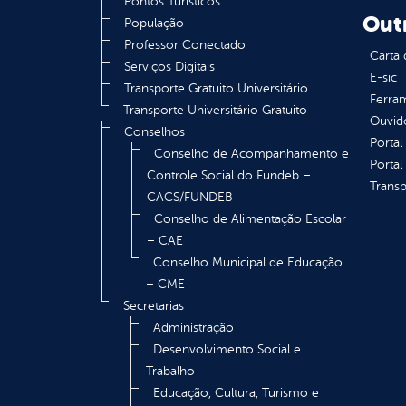
Pontos Turísticos
Out
População
Professor Conectado
Carta 
Serviços Digitais
E-sic
Transporte Gratuito Universitário
Ferram
Transporte Universitário Gratuito
Ouvid
Conselhos
Portal
Conselho de Acompanhamento e
Portal
Controle Social do Fundeb –
Transp
CACS/FUNDEB
Conselho de Alimentação Escolar
– CAE
Conselho Municipal de Educação
– CME
Secretarias
Administração
Desenvolvimento Social e
Trabalho
Educação, Cultura, Turismo e