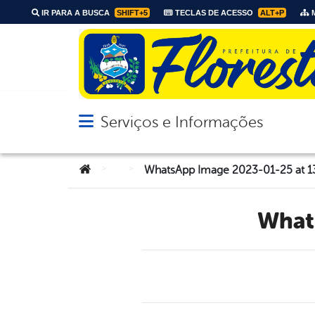
IR PARA A BUSCA
SHIFT+5
TECLAS DE ACESSO
ALT+P
M
Serviços e Informações
Abrir menu principal de navegação
Você está aqui:
>
>
WhatsApp Image 2023-01-25 at 1
Wha