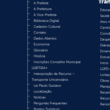
Tra
A Prefeita
A Prefeitura
Educa
A Vice-Prefeita
Saúde
Biblioteca Digital
Atos 
Cadastro Cultural
Centra
Contato
Convên
Dados Abertos
Despe
Economia
Diária
Glossário
Emend
História
Estrut
Inscrições Conselho Municipal
Inicio
LGBTQIA+
LGPD e
Interposição de Recurso –
Licita
Transporte Universitário
Obras 
Lei Paulo Gustavo
Plane
Localização
Receit
Notícias
Recur
Perguntas Frequentes
Renúnc
Pontos Turísticos