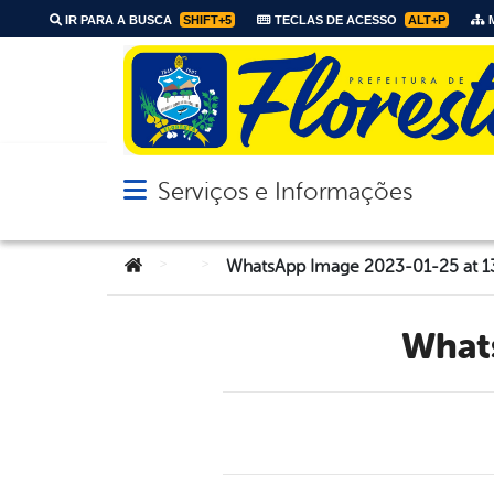
IR PARA A BUSCA
SHIFT+5
TECLAS DE ACESSO
ALT+P
M
Serviços e Informações
Abrir menu principal de navegação
Você está aqui:
>
>
WhatsApp Image 2023-01-25 at 1
Wha