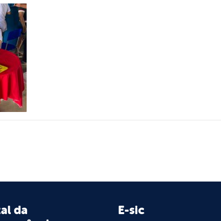
al da
E-sic