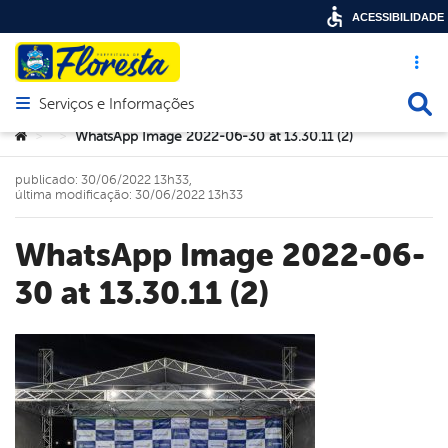
ACESSIBILIDADE
Acesso ráp
Busca
Serviços e Informações
Abrir menu principal de navegação
Você está aqui:
WhatsApp Image 2022-06-30 at 13.30.11 (2)
>
>
publicado: 30/06/2022 13h33,
última modificação: 30/06/2022 13h33
WhatsApp Image 2022-06-
30 at 13.30.11 (2)
book