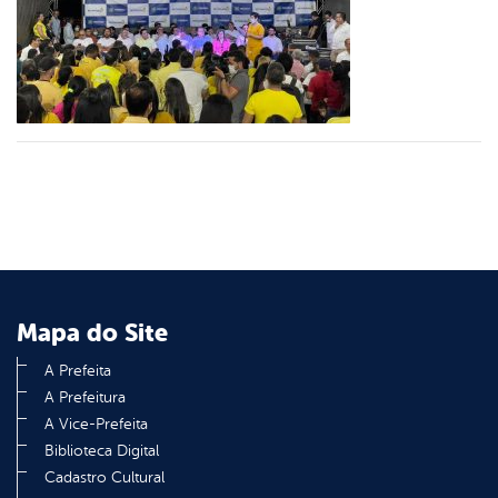
er
din
Mapa do Site
A Prefeita
A Prefeitura
A Vice-Prefeita
Biblioteca Digital
Cadastro Cultural