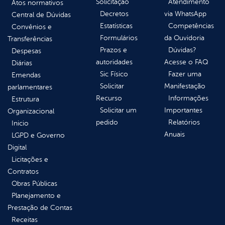
Solicitação
Atendimento
Atos normativos
Decretos
via WhatsApp
Central de Dúvidas
Estatísticas
Competências
Convênios e
Formulários
da Ouvidoria
Transferências
Prazos e
Dúvidas?
Despesas
autoridades
Acesse o FAQ
Diárias
Sic Físico
Fazer uma
Emendas
Solicitar
Manifestação
parlamentares
Recurso
Informações
Estrutura
Solicitar um
Importantes
Organizacional
pedido
Relatórios
Inicio
Anuais
LGPD e Governo
Digital
Licitações e
Contratos
Obras Públicas
Planejamento e
Prestação de Contas
Receitas