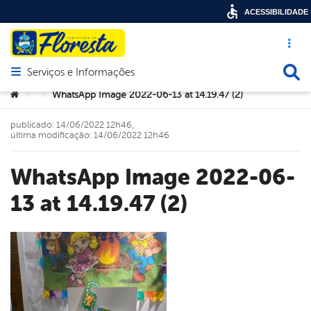
ACESSIBILIDADE
Acesso ráp
Busca
Serviços e Informações
Abrir menu principal de navegação
Você está aqui:
WhatsApp Image 2022-06-13 at 14.19.47 (2)
>
>
publicado: 14/06/2022 12h46,
última modificação: 14/06/2022 12h46
WhatsApp Image 2022-06-
13 at 14.19.47 (2)
book