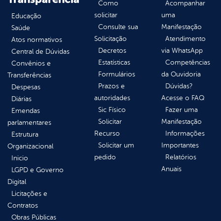
Como
Acompanhar
solicitar
uma
Educação
Consulte sua
Manifestação
Saúde
Solicitação
Atendimento
Atos normativos
Decretos
via WhatsApp
Central de Dúvidas
Estatísticas
Competências
Convênios e
Formulários
da Ouvidoria
Transferências
Prazos e
Dúvidas?
Despesas
autoridades
Acesse o FAQ
Diárias
Sic Físico
Fazer uma
Emendas
Solicitar
Manifestação
parlamentares
Recurso
Informações
Estrutura
Solicitar um
Importantes
Organizacional
pedido
Relatórios
Inicio
Anuais
LGPD e Governo
Digital
Licitações e
Contratos
Obras Públicas