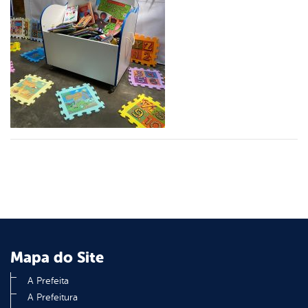
er
din
Mapa do Site
A Prefeita
A Prefeitura