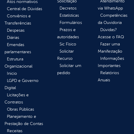
Solicitação
Atendimento
Atos normativos
Decretos
via WhatsApp
Central de Dúvidas
Estatísticas
Competências
Convênios e
Formulários
da Ouvidoria
Transferências
Prazos e
Dúvidas?
Despesas
autoridades
Acesse o FAQ
Diárias
Sic Físico
Fazer uma
Emendas
Solicitar
Manifestação
parlamentares
Recurso
Informações
Estrutura
Solicitar um
Importantes
Organizacional
pedido
Relatórios
Inicio
Anuais
LGPD e Governo
Digital
Licitações e
Contratos
Obras Públicas
Planejamento e
Prestação de Contas
Receitas