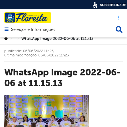
ACESSIBILIDADE
Acesso ráp
Busca
Serviços e Informações
Abrir menu principal de navegação
Você está aqui:
WhatsApp Image 2022-06-06 at 11.15.13
>
>
publicado: 06/06/2022 11h23,
última modificação: 06/06/2022 11h23
WhatsApp Image 2022-06-
06 at 11.15.13
book