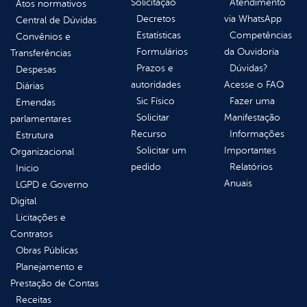
Solicitação
Atendimento
Atos normativos
Decretos
via WhatsApp
Central de Dúvidas
Estatísticas
Competências
Convênios e
Formulários
da Ouvidoria
Transferências
Prazos e
Dúvidas?
Despesas
autoridades
Acesse o FAQ
Diárias
Sic Físico
Fazer uma
Emendas
Solicitar
Manifestação
parlamentares
Recurso
Informações
Estrutura
Solicitar um
Importantes
Organizacional
pedido
Relatórios
Inicio
Anuais
LGPD e Governo
Digital
Licitações e
Contratos
Obras Públicas
Planejamento e
Prestação de Contas
Receitas