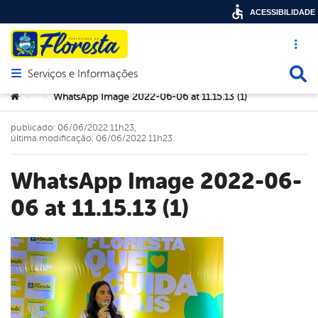
ACESSIBILIDADE
Acesso ráp
Busca
Serviços e Informações
Abrir menu principal de navegação
Você está aqui:
WhatsApp Image 2022-06-06 at 11.15.13 (1)
>
>
publicado: 06/06/2022 11h23,
última modificação: 06/06/2022 11h23
WhatsApp Image 2022-06-
06 at 11.15.13 (1)
book