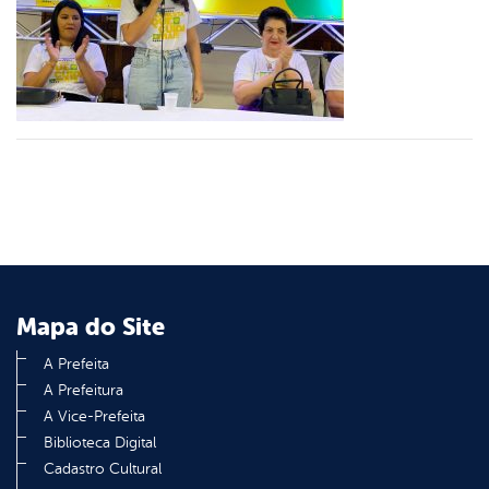
er
din
Mapa do Site
A Prefeita
A Prefeitura
A Vice-Prefeita
Biblioteca Digital
Cadastro Cultural