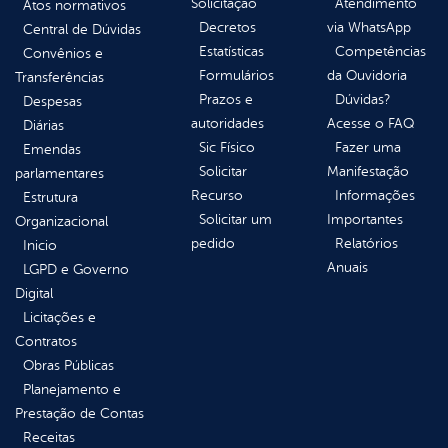
Solicitação
Atendimento
Atos normativos
Decretos
via WhatsApp
Central de Dúvidas
Estatísticas
Competências
Convênios e
Formulários
da Ouvidoria
Transferências
Prazos e
Dúvidas?
Despesas
autoridades
Acesse o FAQ
Diárias
Sic Físico
Fazer uma
Emendas
Solicitar
Manifestação
parlamentares
Recurso
Informações
Estrutura
Solicitar um
Importantes
Organizacional
pedido
Relatórios
Inicio
Anuais
LGPD e Governo
Digital
Licitações e
Contratos
Obras Públicas
Planejamento e
Prestação de Contas
Receitas