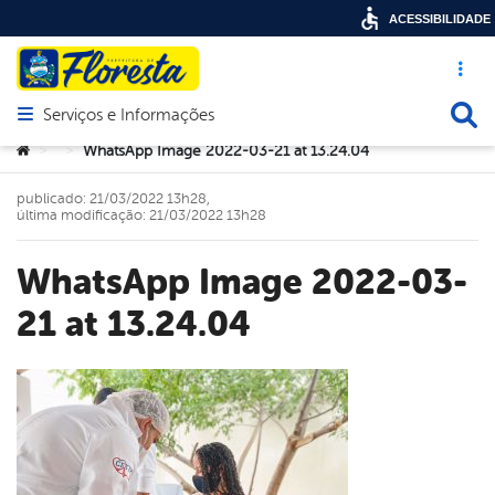
ACESSIBILIDADE
Acesso ráp
Busca
Serviços e Informações
Abrir menu principal de navegação
Você está aqui:
WhatsApp Image 2022-03-21 at 13.24.04
>
>
publicado: 21/03/2022 13h28,
última modificação: 21/03/2022 13h28
WhatsApp Image 2022-03-
21 at 13.24.04
book