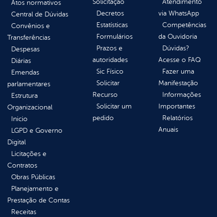
Solicitação
Atendimento
Atos normativos
Decretos
via WhatsApp
Central de Dúvidas
Estatísticas
Competências
Convênios e
Formulários
da Ouvidoria
Transferências
Prazos e
Dúvidas?
Despesas
autoridades
Acesse o FAQ
Diárias
Sic Físico
Fazer uma
Emendas
Solicitar
Manifestação
parlamentares
Recurso
Informações
Estrutura
Solicitar um
Importantes
Organizacional
pedido
Relatórios
Inicio
Anuais
LGPD e Governo
Digital
Licitações e
Contratos
Obras Públicas
Planejamento e
Prestação de Contas
Receitas