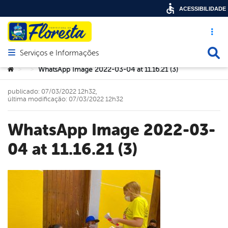
ACESSIBILIDADE
Acesso ráp
Busca
Serviços e Informações
Abrir menu principal de navegação
Você está aqui:
WhatsApp Image 2022-03-04 at 11.16.21 (3)
>
>
publicado: 07/03/2022 12h32,
última modificação: 07/03/2022 12h32
WhatsApp Image 2022-03-
04 at 11.16.21 (3)
book