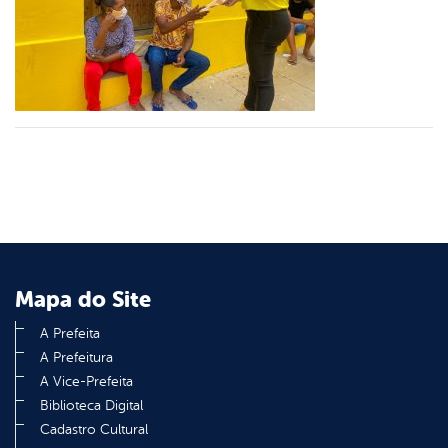
er
din
Mapa do Site
A Prefeita
A Prefeitura
A Vice-Prefeita
Biblioteca Digital
Cadastro Cultural