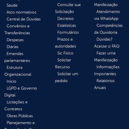
Consulte sua
Manifestação
Saúde
Solicitação
Atendimento
Atos normativos
Decretos
via WhatsApp
Central de Dúvidas
Estatísticas
Competências
Convênios e
Formulários
da Ouvidoria
Transferências
Prazos e
Dúvidas?
Despesas
autoridades
Acesse o FAQ
Diárias
Sic Físico
Fazer uma
Emendas
Solicitar
Manifestação
parlamentares
Recurso
Informações
Estrutura
Solicitar um
Importantes
Organizacional
pedido
Relatórios
Inicio
Anuais
LGPD e Governo
Digital
Licitações e
Contratos
Obras Públicas
Planejamento e