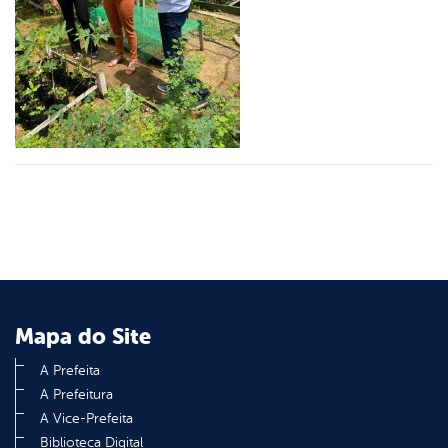
din
Mapa do Site
A Prefeita
A Prefeitura
A Vice-Prefeita
Biblioteca Digital