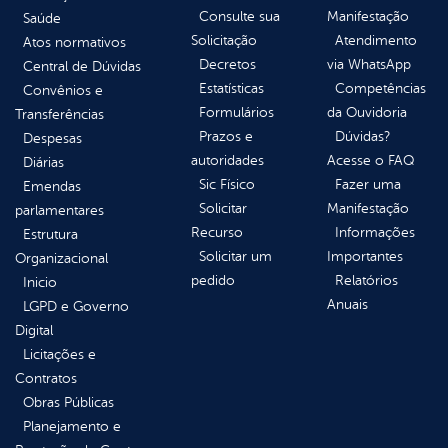
Consulte sua
Manifestação
Saúde
Solicitação
Atendimento
Atos normativos
Decretos
via WhatsApp
Central de Dúvidas
Estatísticas
Competências
Convênios e
Formulários
da Ouvidoria
Transferências
Prazos e
Dúvidas?
Despesas
autoridades
Acesse o FAQ
Diárias
Sic Físico
Fazer uma
Emendas
Solicitar
Manifestação
parlamentares
Recurso
Informações
Estrutura
Solicitar um
Importantes
Organizacional
pedido
Relatórios
Inicio
Anuais
LGPD e Governo
Digital
Licitações e
Contratos
Obras Públicas
Planejamento e