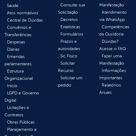
Consulte sua
Manifestação
Saúde
Solicitação
Atendimento
Atos normativos
Decretos
via WhatsApp
Central de Dúvidas
Estatísticas
Competências
Convênios e
Formulários
da Ouvidoria
Transferências
Prazos e
Dúvidas?
Despesas
autoridades
Acesse o FAQ
Diárias
Sic Físico
Fazer uma
Emendas
Solicitar
Manifestação
parlamentares
Recurso
Informações
Estrutura
Solicitar um
Importantes
Organizacional
pedido
Relatórios
Inicio
Anuais
LGPD e Governo
Digital
Licitações e
Contratos
Obras Públicas
Planejamento e