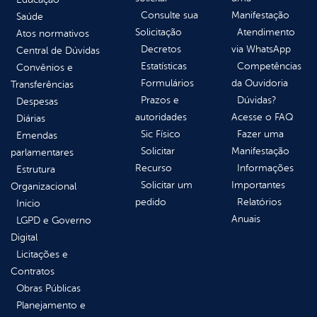
Consulte sua
Manifestação
Saúde
Solicitação
Atendimento
Atos normativos
Decretos
via WhatsApp
Central de Dúvidas
Estatísticas
Competências
Convênios e
Formulários
da Ouvidoria
Transferências
Prazos e
Dúvidas?
Despesas
autoridades
Acesse o FAQ
Diárias
Sic Físico
Fazer uma
Emendas
Solicitar
Manifestação
parlamentares
Recurso
Informações
Estrutura
Solicitar um
Importantes
Organizacional
pedido
Relatórios
Inicio
Anuais
LGPD e Governo
Digital
Licitações e
Contratos
Obras Públicas
Planejamento e