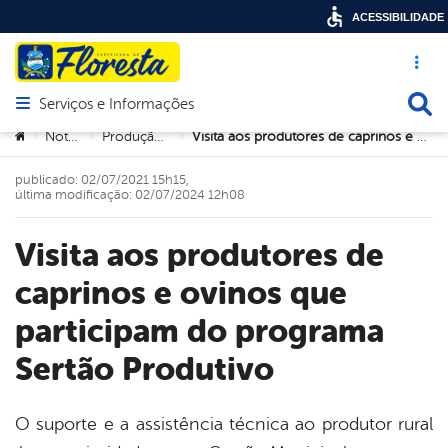
ACESSIBILIDADE
Acesso ráp
Busca
Serviços e Informações
Abrir menu principal de navegação
Você está aqui:
Notícias
Produção Rural
Visita aos produtores de caprinos e ovinos que participam do programa Sertão Produtivo
>
>
>
publicado: 02/07/2021 15h15,
última modificação: 02/07/2024 12h08
Visita aos produtores de
caprinos e ovinos que
participam do programa
Sertão Produtivo
O suporte e a assistência técnica ao produtor rural