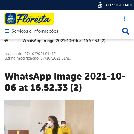
ACESSIBILIDADE
Acesso ráp
Busca
Serviços e Informações
Abrir menu principal de navegação
Você está aqui:
WhatsApp Image 2021-10-06 at 16.52.33 (2)
>
>
publicado: 07/10/2021 01h17,
última modificação: 07/10/2021 01h17
WhatsApp Image 2021-10-
06 at 16.52.33 (2)
book