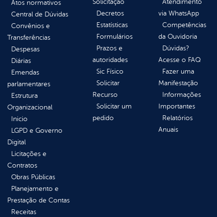
Solicitação
Atendimento
Atos normativos
Decretos
via WhatsApp
Central de Dúvidas
Estatísticas
Competências
Convênios e
Formulários
da Ouvidoria
Transferências
Prazos e
Dúvidas?
Despesas
autoridades
Acesse o FAQ
Diárias
Sic Físico
Fazer uma
Emendas
Solicitar
Manifestação
parlamentares
Recurso
Informações
Estrutura
Solicitar um
Importantes
Organizacional
pedido
Relatórios
Inicio
Anuais
LGPD e Governo
Digital
Licitações e
Contratos
Obras Públicas
Planejamento e
Prestação de Contas
Receitas