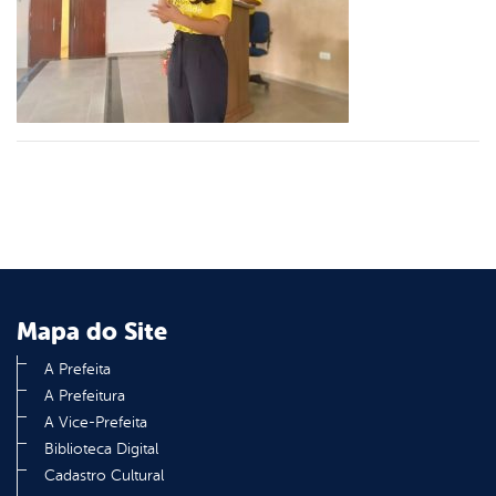
er
din
Mapa do Site
A Prefeita
A Prefeitura
A Vice-Prefeita
Biblioteca Digital
Cadastro Cultural