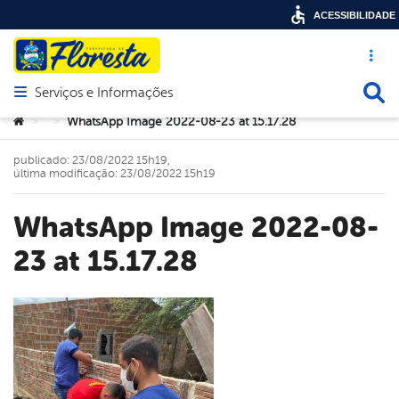
ACESSIBILIDADE
Acesso ráp
Busca
Serviços e Informações
Abrir menu principal de navegação
Você está aqui:
WhatsApp Image 2022-08-23 at 15.17.28
>
>
publicado: 23/08/2022 15h19,
última modificação: 23/08/2022 15h19
WhatsApp Image 2022-08-
23 at 15.17.28
book