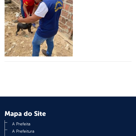
er
din
Mapa do Site
A Prefeita
A Prefeitura