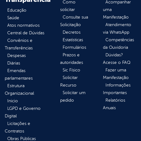
Como
Acompanhar
solicitar
uma
Educação
Consulte sua
Manifestação
Saúde
Solicitação
Atendimento
Atos normativos
Decretos
via WhatsApp
Central de Dúvidas
Estatísticas
Competências
Convênios e
Formulários
da Ouvidoria
Transferências
Prazos e
Dúvidas?
Despesas
autoridades
Acesse o FAQ
Diárias
Sic Físico
Fazer uma
Emendas
Solicitar
Manifestação
parlamentares
Recurso
Informações
Estrutura
Solicitar um
Importantes
Organizacional
pedido
Relatórios
Inicio
Anuais
LGPD e Governo
Digital
Licitações e
Contratos
Obras Públicas