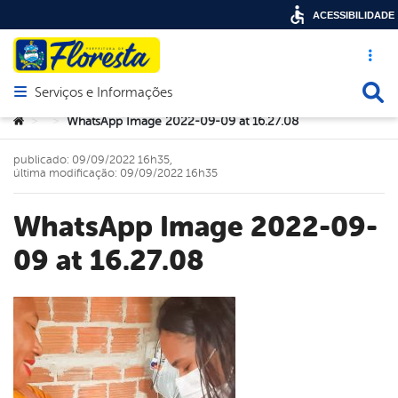
ACESSIBILIDADE
Acesso ráp
Busca
Serviços e Informações
Abrir menu principal de navegação
Você está aqui:
WhatsApp Image 2022-09-09 at 16.27.08
>
>
publicado: 09/09/2022 16h35,
última modificação: 09/09/2022 16h35
WhatsApp Image 2022-09-
09 at 16.27.08
book