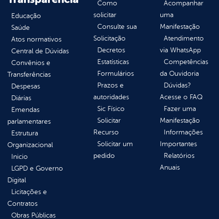
Como
Acompanhar
solicitar
uma
Educação
Consulte sua
Manifestação
Saúde
Solicitação
Atendimento
Atos normativos
Decretos
via WhatsApp
Central de Dúvidas
Estatísticas
Competências
Convênios e
Formulários
da Ouvidoria
Transferências
Prazos e
Dúvidas?
Despesas
autoridades
Acesse o FAQ
Diárias
Sic Físico
Fazer uma
Emendas
Solicitar
Manifestação
parlamentares
Recurso
Informações
Estrutura
Solicitar um
Importantes
Organizacional
pedido
Relatórios
Inicio
Anuais
LGPD e Governo
Digital
Licitações e
Contratos
Obras Públicas