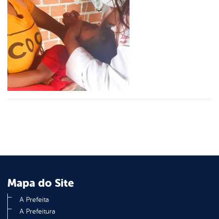
er
din
Mapa do Site
A Prefeita
A Prefeitura