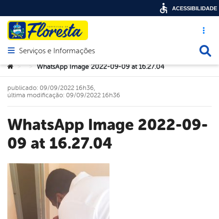
ACESSIBILIDADE
Acesso ráp
Busca
Serviços e Informações
Abrir menu principal de navegação
Você está aqui:
WhatsApp Image 2022-09-09 at 16.27.04
>
>
publicado: 09/09/2022 16h36,
última modificação: 09/09/2022 16h36
WhatsApp Image 2022-09-
09 at 16.27.04
book