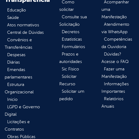
Como
Acompanhar
solicitar
uma
Educação
Consulte sua
Manifestação
Saúde
Solicitação
Atendimento
Atos normativos
Decretos
via WhatsApp
Central de Dúvidas
Estatísticas
Competências
Convênios e
Formulários
da Ouvidoria
Transferências
Prazos e
Dúvidas?
Despesas
autoridades
Acesse o FAQ
Diárias
Sic Físico
Fazer uma
Emendas
Solicitar
Manifestação
parlamentares
Recurso
Informações
Estrutura
Solicitar um
Importantes
Organizacional
pedido
Relatórios
Inicio
Anuais
LGPD e Governo
Digital
Licitações e
Contratos
Obras Públicas