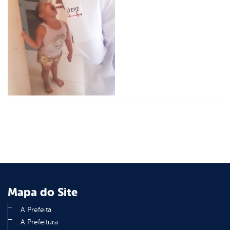
er
din
Mapa do Site
A Prefeita
A Prefeitura