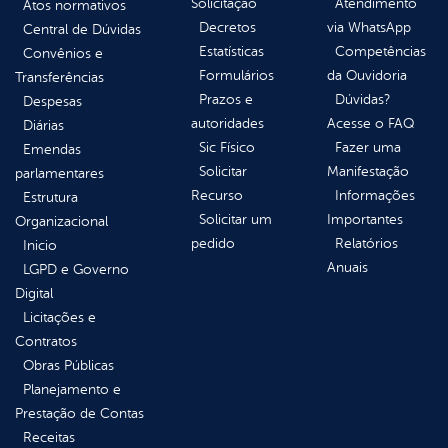
Solicitação
Atendimento
Atos normativos
Decretos
via WhatsApp
Central de Dúvidas
Estatísticas
Competências
Convênios e
Formulários
da Ouvidoria
Transferências
Prazos e
Dúvidas?
Despesas
autoridades
Acesse o FAQ
Diárias
Sic Físico
Fazer uma
Emendas
Solicitar
Manifestação
parlamentares
Recurso
Informações
Estrutura
Solicitar um
Importantes
Organizacional
pedido
Relatórios
Inicio
Anuais
LGPD e Governo
Digital
Licitações e
Contratos
Obras Públicas
Planejamento e
Prestação de Contas
Receitas