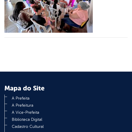
er
din
Mapa do Site
A Prefeita
A Prefeitura
A Vice-Prefeita
Biblioteca Digital
Cadastro Cultural