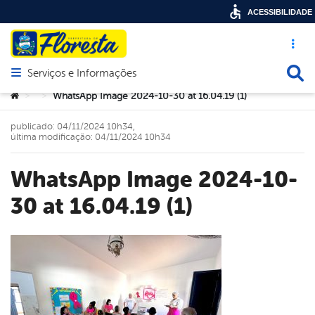
ACESSIBILIDADE
Acesso ráp
Busca
Serviços e Informações
Abrir menu principal de navegação
Você está aqui:
WhatsApp Image 2024-10-30 at 16.04.19 (1)
>
>
publicado: 04/11/2024 10h34,
última modificação: 04/11/2024 10h34
WhatsApp Image 2024-10-
30 at 16.04.19 (1)
book