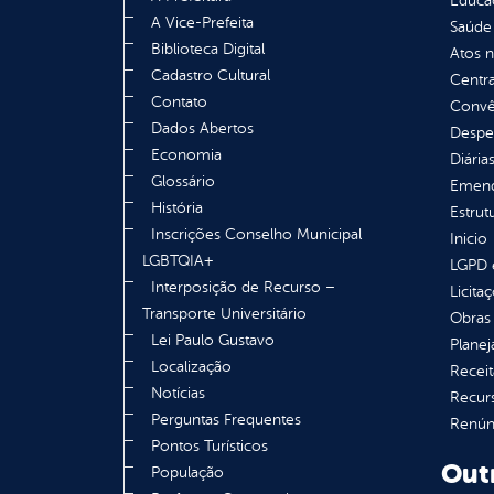
Educa
A Vice-Prefeita
Saúde
Biblioteca Digital
Atos 
Cadastro Cultural
Centra
Contato
Convên
Dados Abertos
Despe
Economia
Diária
Glossário
Emend
História
Estrut
Inscrições Conselho Municipal
Inicio
LGBTQIA+
LGPD e
Interposição de Recurso –
Licita
Transporte Universitário
Obras 
Lei Paulo Gustavo
Plane
Localização
Receit
Notícias
Recur
Perguntas Frequentes
Renúnc
Pontos Turísticos
Out
População