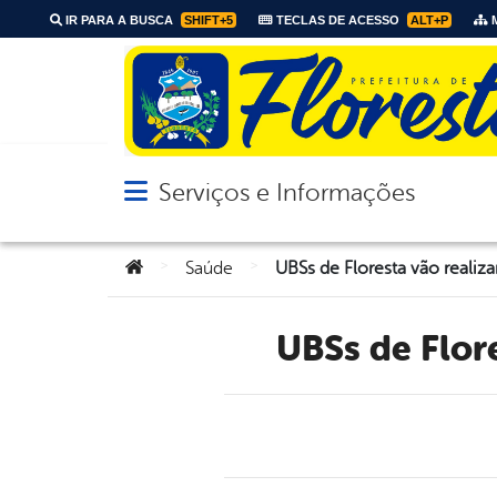
IR PARA A BUSCA
SHIFT+5
TECLAS DE ACESSO
ALT+P
M
Serviços e Informações
Abrir menu principal de navegação
Você está aqui:
>
>
Saúde
UBSs de Flo