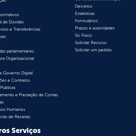
ção
Decretos
Estatísticas
normativos
Formulários
l de Dúvidas
Prazos e autoridades
ios e Transferências
Sic Físico
sas
Solicitar Recurso
s
Solicitar um pedido
as parlamentares
ura Organizacional
 Governo Digital
ções e Contratos
Públicas
jamento e Prestação de Contas
as
sos Humanos
ias de Receitas
ros Serviços