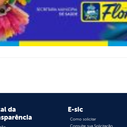
al da
E-sic
nsparência
Como solicitar
Consulte sua Solicitação