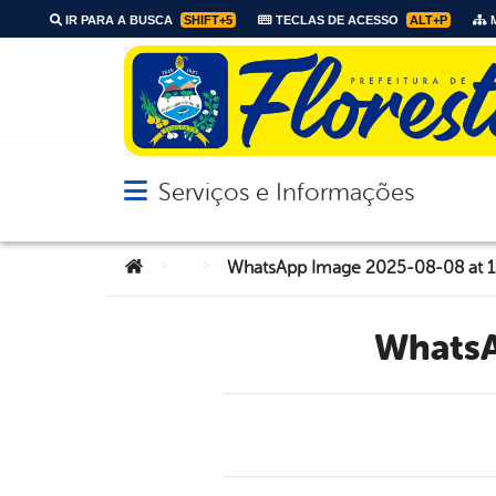
IR PARA A BUSCA
SHIFT+5
TECLAS DE ACESSO
ALT+P
M
Serviços e Informações
Abrir menu principal de navegação
Você está aqui:
>
>
WhatsApp Image 2025-08-08 at 12
Whats