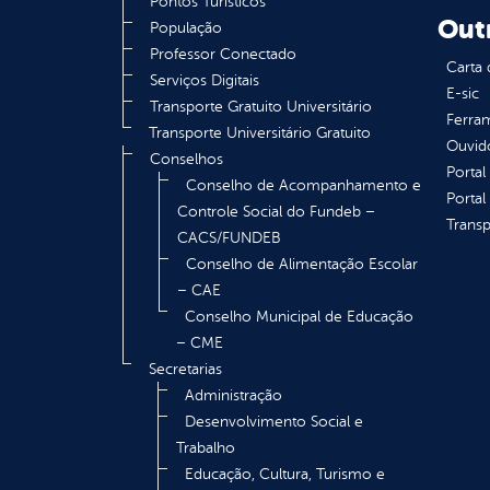
Pontos Turísticos
Out
População
Professor Conectado
Carta 
Serviços Digitais
E-sic
Transporte Gratuito Universitário
Ferram
Transporte Universitário Gratuito
Ouvid
Conselhos
Portal
Conselho de Acompanhamento e
Portal
Controle Social do Fundeb –
Transp
CACS/FUNDEB
Conselho de Alimentação Escolar
– CAE
Conselho Municipal de Educação
– CME
Secretarias
Administração
Desenvolvimento Social e
Trabalho
Educação, Cultura, Turismo e