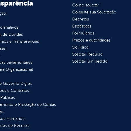
nsparência
Como solicitar
Consulte sua Solicitação
ção
Decretos
Estatísticas
normativos
Formulários
l de Dúvidas
Prazos e autoridades
ios e Transferências
Sic Físico
sas
Solicitar Recurso
s
Solicitar um pedido
as parlamentares
ura Organizacional
 Governo Digital
ções e Contratos
Públicas
jamento e Prestação de Contas
as
sos Humanos
ias de Receitas