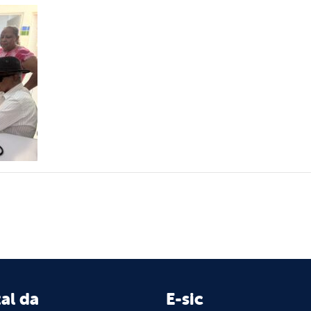
al da
E-sic