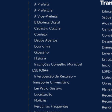
Tra
A Prefeita
A Prefeitura
Educa
A Vice-Prefeita
Saúde
Biblioteca Digital
Atos 
Cadastro Cultural
Centra
Contato
Convên
Dados Abertos
Despe
Economia
Diária
Glossário
Emend
História
Estrut
Inscrições Conselho Municipal
Inicio
LGBTQIA+
LGPD e
Interposição de Recurso –
Licita
Transporte Universitário
Obras 
Lei Paulo Gustavo
Plane
Localização
Receit
Notícias
Recur
Perguntas Frequentes
Renúnc