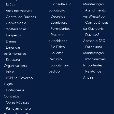
Consulte sua
Manifestação
Saúde
Solicitação
Atendimento
Atos normativos
Decretos
via WhatsApp
Central de Dúvidas
Estatísticas
Competências
Convênios e
Formulários
da Ouvidoria
Transferências
Prazos e
Dúvidas?
Despesas
autoridades
Acesse o FAQ
Diárias
Sic Físico
Fazer uma
Emendas
Solicitar
Manifestação
parlamentares
Recurso
Informações
Estrutura
Solicitar um
Importantes
Organizacional
pedido
Relatórios
Inicio
Anuais
LGPD e Governo
Digital
Licitações e
Contratos
Obras Públicas
Planejamento e