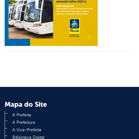
din
Mapa do Site
A Prefeita
A Prefeitura
A Vice-Prefeita
Biblioteca Digital