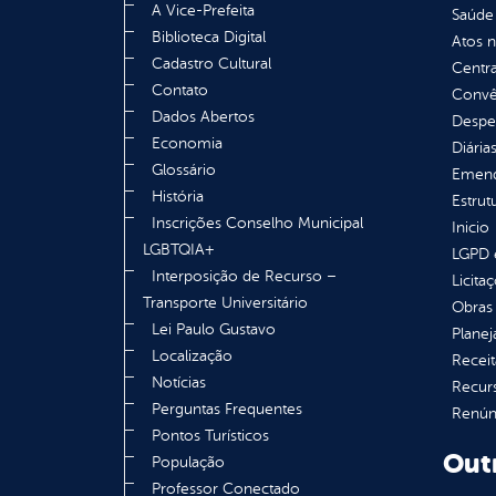
A Vice-Prefeita
Saúde
Biblioteca Digital
Atos 
Cadastro Cultural
Centra
Contato
Convên
Dados Abertos
Despe
Economia
Diária
Glossário
Emend
História
Estrut
Inscrições Conselho Municipal
Inicio
LGBTQIA+
LGPD e
Interposição de Recurso –
Licita
Transporte Universitário
Obras 
Lei Paulo Gustavo
Plane
Localização
Receit
Notícias
Recur
Perguntas Frequentes
Renúnc
Pontos Turísticos
Out
População
Professor Conectado