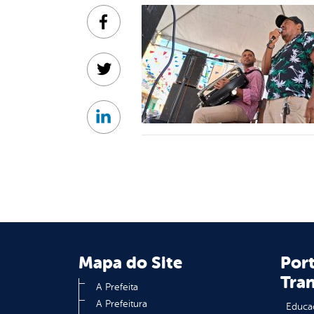
Facebook
Twitter
Linkedin
Mapa do Site
Port
Tra
A Prefeita
A Prefeitura
Educa