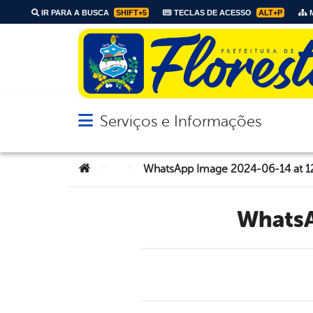
IR PARA A BUSCA
SHIFT+5
TECLAS DE ACESSO
ALT+P
M
Serviços e Informações
Abrir menu principal de navegação
Você está aqui:
>
>
WhatsApp Image 2024-06-14 at 12.
Whats