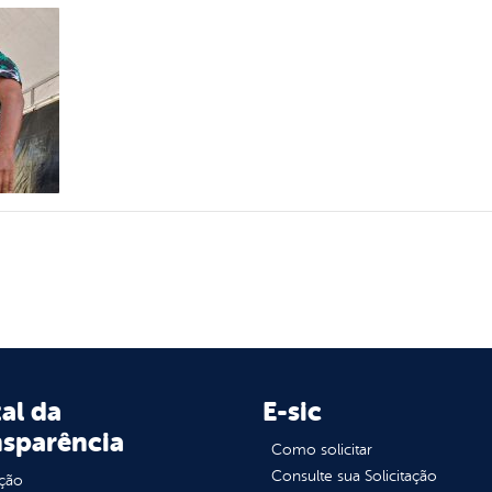
al da
E-sic
nsparência
Como solicitar
Consulte sua Solicitação
ção