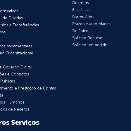
Decretos
Estatísticas
normativos
Formulários
l de Dúvidas
Prazos e autoridades
ios e Transferências
Sic Físico
sas
Solicitar Recurso
s
Solicitar um pedido
as parlamentares
ura Organizacional
 Governo Digital
ções e Contratos
Públicas
jamento e Prestação de Contas
as
sos Humanos
ias de Receitas
ros Serviços