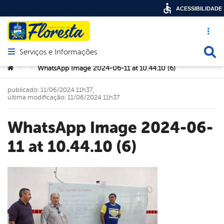
ACESSIBILIDADE
Acesso ráp
Busca
Serviços e Informações
Abrir menu principal de navegação
Você está aqui:
WhatsApp Image 2024-06-11 at 10.44.10 (6)
>
>
publicado: 11/06/2024 11h37,
última modificação: 11/06/2024 11h37
WhatsApp Image 2024-06-
11 at 10.44.10 (6)
book