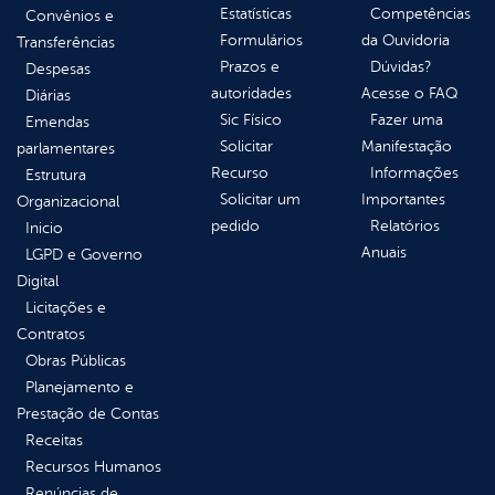
Estatísticas
Competências
Convênios e
Formulários
da Ouvidoria
Transferências
Prazos e
Dúvidas?
Despesas
autoridades
Acesse o FAQ
Diárias
Sic Físico
Fazer uma
Emendas
Solicitar
Manifestação
parlamentares
Recurso
Informações
Estrutura
Solicitar um
Importantes
Organizacional
pedido
Relatórios
Inicio
Anuais
LGPD e Governo
Digital
Licitações e
Contratos
Obras Públicas
Planejamento e
Prestação de Contas
Receitas
Recursos Humanos
Renúncias de