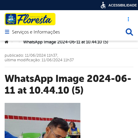
ACESSIBILIDADE
Acesso ráp
Busca
Serviços e Informações
Abrir menu principal de navegação
Você está aqui:
WhatsApp Image 2024-06-11 at 10.44.10 (5)
>
>
publicado: 11/06/2024 11h37,
última modificação: 11/06/2024 11h37
WhatsApp Image 2024-06-
11 at 10.44.10 (5)
book