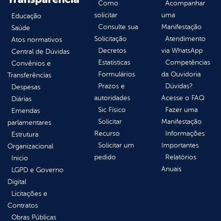
Como
Acompanhar
solicitar
uma
Educação
Consulte sua
Manifestação
Saúde
Solicitação
Atendimento
Atos normativos
Decretos
via WhatsApp
Central de Dúvidas
Estatísticas
Competências
Convênios e
Formulários
da Ouvidoria
Transferências
Prazos e
Dúvidas?
Despesas
autoridades
Acesse o FAQ
Diárias
Sic Físico
Fazer uma
Emendas
Solicitar
Manifestação
parlamentares
Recurso
Informações
Estrutura
Solicitar um
Importantes
Organizacional
pedido
Relatórios
Inicio
Anuais
LGPD e Governo
Digital
Licitações e
Contratos
Obras Públicas