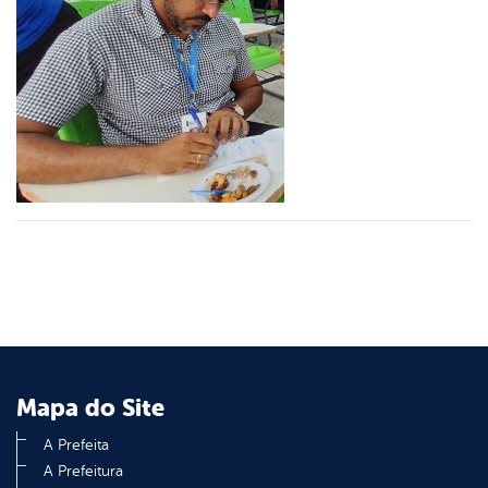
er
din
Mapa do Site
A Prefeita
A Prefeitura