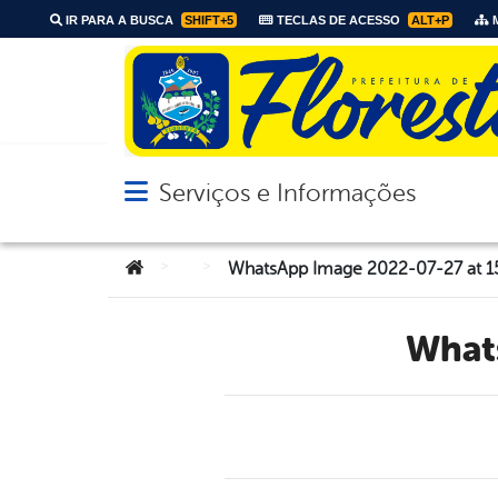
IR PARA A BUSCA
SHIFT+5
TECLAS DE ACESSO
ALT+P
M
Serviços e Informações
Abrir menu principal de navegação
Você está aqui:
>
>
WhatsApp Image 2022-07-27 at 1
Wha