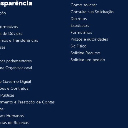
nsparência
Como solicitar
Consulte sua Solicitação
ção
Decretos
Estatísticas
normativos
Formulários
l de Dúvidas
Prazos e autoridades
ios e Transferências
Sic Físico
sas
Solicitar Recurso
s
Solicitar um pedido
as parlamentares
ura Organizacional
 Governo Digital
ções e Contratos
Públicas
jamento e Prestação de Contas
as
sos Humanos
ias de Receitas