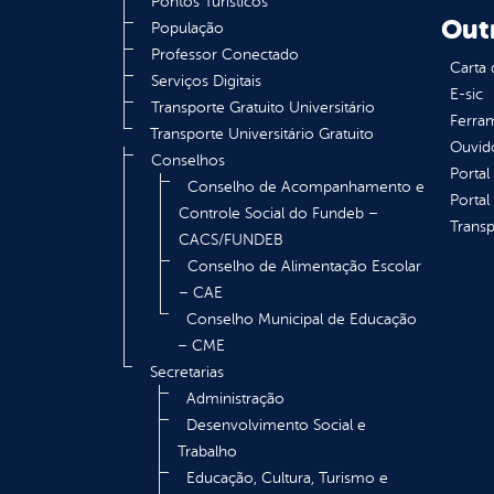
Pontos Turísticos
Out
População
Professor Conectado
Carta 
Serviços Digitais
E-sic
Transporte Gratuito Universitário
Ferram
Transporte Universitário Gratuito
Ouvid
Conselhos
Portal
Conselho de Acompanhamento e
Portal
Controle Social do Fundeb –
Transp
CACS/FUNDEB
Conselho de Alimentação Escolar
– CAE
Conselho Municipal de Educação
– CME
Secretarias
Administração
Desenvolvimento Social e
Trabalho
Educação, Cultura, Turismo e