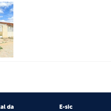
al da
E-sic