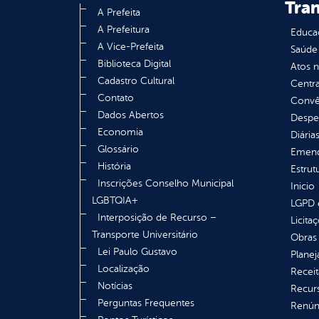
Tra
A Prefeita
A Prefeitura
Educa
A Vice-Prefeita
Saúde
Biblioteca Digital
Atos 
Cadastro Cultural
Centra
Contato
Convên
Dados Abertos
Despe
Economia
Diária
Glossário
Emend
História
Estrut
Inscrições Conselho Municipal
Inicio
LGBTQIA+
LGPD e
Interposição de Recurso –
Licita
Transporte Universitário
Obras 
Lei Paulo Gustavo
Plane
Localização
Receit
Notícias
Recur
Perguntas Frequentes
Renúnc