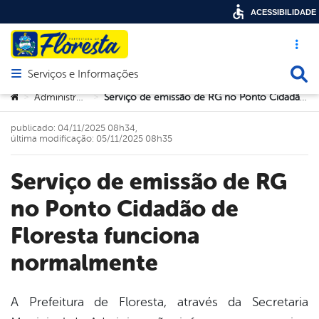
ACESSIBILIDADE
Acesso ráp
Busca
Serviços e Informações
Abrir menu principal de navegação
Você está aqui:
Administração
Serviço de emissão de RG no Ponto Cidadão de Floresta funciona normalmente
>
>
publicado: 04/11/2025 08h34,
última modificação: 05/11/2025 08h35
Serviço de emissão de RG
no Ponto Cidadão de
Floresta funciona
normalmente
A Prefeitura de Floresta, através da Secretaria