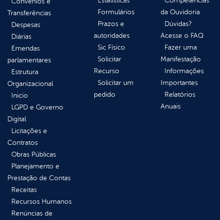
Estatísticas
Competências
Convênios e
Formulários
da Ouvidoria
Transferências
Prazos e
Dúvidas?
Despesas
autoridades
Acesse o FAQ
Diárias
Sic Físico
Fazer uma
Emendas
Solicitar
Manifestação
parlamentares
Recurso
Informações
Estrutura
Solicitar um
Importantes
Organizacional
pedido
Relatórios
Inicio
Anuais
LGPD e Governo
Digital
Licitações e
Contratos
Obras Públicas
Planejamento e
Prestação de Contas
Receitas
Recursos Humanos
Renúncias de