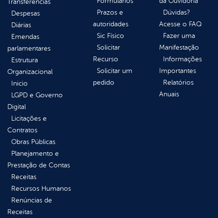
Formulários
da Ouvidoria
Transferências
Prazos e
Dúvidas?
Despesas
autoridades
Acesse o FAQ
Diárias
Sic Físico
Fazer uma
Emendas
Solicitar
Manifestação
parlamentares
Recurso
Informações
Estrutura
Solicitar um
Importantes
Organizacional
pedido
Relatórios
Inicio
Anuais
LGPD e Governo
Digital
Licitações e
Contratos
Obras Públicas
Planejamento e
Prestação de Contas
Receitas
Recursos Humanos
Renúncias de
Receitas