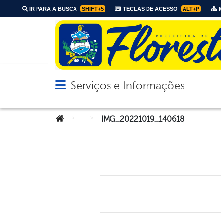
IR PARA A BUSCA
SHIFT+5
TECLAS DE ACESSO
ALT+P
M
Serviços e Informações
Abrir menu principal de navegação
Você está aqui:
>
>
IMG_20221019_140618