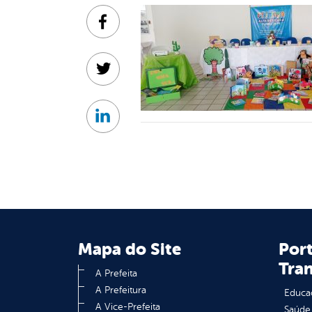
Facebook
Twitter
Linkedin
Mapa do Site
Port
Tra
A Prefeita
A Prefeitura
Educa
A Vice-Prefeita
Saúde