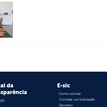
al da
E-sic
nsparência
Como solicitar
Consulte sua Solicitação
ção
Decretos