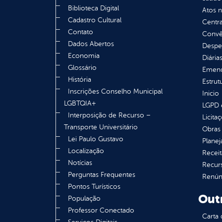
Biblioteca Digital
Atos 
Cadastro Cultural
Centra
Contato
Convên
Dados Abertos
Despe
Economia
Diária
Glossário
Emend
História
Estrut
Inscrições Conselho Municipal
Inicio
LGBTQIA+
LGPD e
Interposição de Recurso –
Licita
Transporte Universitário
Obras 
Lei Paulo Gustavo
Plane
Localização
Receit
Notícias
Recur
Perguntas Frequentes
Renúnc
Pontos Turísticos
Out
População
Professor Conectado
Carta 