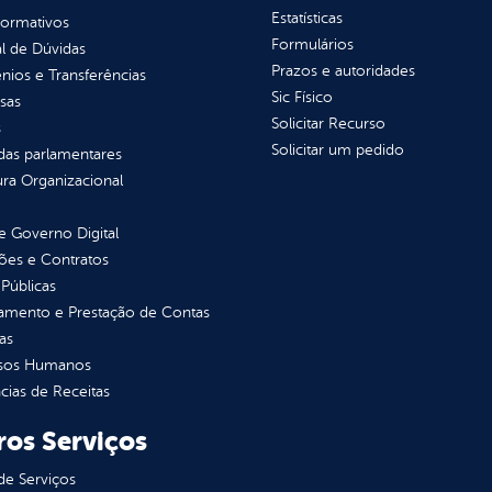
Estatísticas
normativos
Formulários
l de Dúvidas
Prazos e autoridades
ios e Transferências
Sic Físico
sas
Solicitar Recurso
s
Solicitar um pedido
as parlamentares
ura Organizacional
 Governo Digital
ções e Contratos
Públicas
jamento e Prestação de Contas
as
sos Humanos
ias de Receitas
ros Serviços
de Serviços